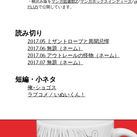
・​横読み版を
マンガ図書館Z
/
マンガボックスインディーズ
/
p
PLUS
で公開しています。
読み切り
2017.05 ミザントロープと異聞忌憚
2017.06 無題（ネーム）
2017.06 アウトレールの怪物（ネーム）
2017.07 無題（ネーム）
短編・小ネタ
俺×ショゴス
ラブコメ / いぬいくん！