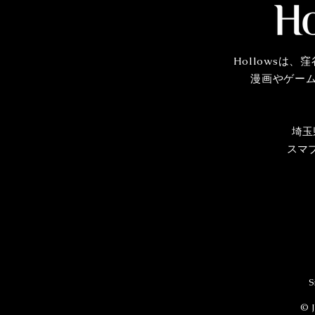
Hollowsは
漫画やゲー
埼玉
スマ
S
© J