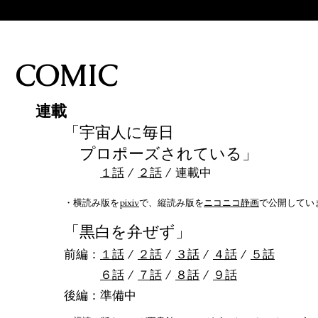
COMIC
連載
​「宇宙人に毎日
プロポーズされている」
​
１話
/
２話
/ 連載中
​・横読み版を
pixiv
で、縦読み版を
ニコニコ静画
で公開してい
「
黒白を弁ぜず」
前編：
１話
/
２話
/
３話
/
４話
/
５話
６話
/
７話
/
８話
/
９話
後編：準備中